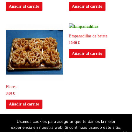
Añadir al carrito
Añadir al carrito
Empanadillas de batata
10.00
€
Añadir al carrito
Flores
3.00
€
Añadir al carrito
Usamos cookies para asegurar que te damos la mejor
experiencia en nuestra web. Si continúas usando este sitio,