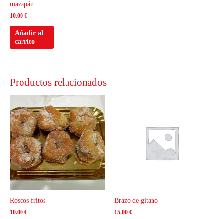
mazapán
10.00
€
Añadir al
carrito
Productos relacionados
Roscos fritos
Brazo de gitano
10.00
€
15.00
€