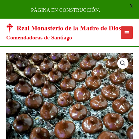
X
PÁGINA EN CONSTRUCCIÓN.
Ir
Menú
al
princi
contenido
Comendadoras de Santiago
Higos
de
almendra
con
chocolate
cantidad