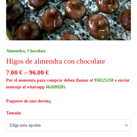
Almendra
,
Chocolate
Higos de almendra con chocolate
7.00
€
–
96.00
€
Por el momento para comprar deben llamar al
958225250
o enviar
mensaje al whatsapp
662699285
.
Paquetes de una docena.
Tamaño