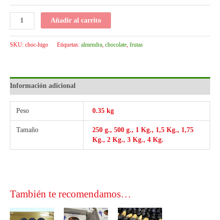
Añadir al carrito
SKU:
choc-higo
Etiquetas:
almendra
,
chocolate
,
frutas
Información adicional
Peso
0.35 kg
Tamaño
250 g., 500 g., 1 Kg., 1,5 Kg., 1,75
Kg., 2 Kg., 3 Kg., 4 Kg.
También te recomendamos…
Este
Este
Este