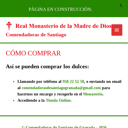
X
PÁGINA EN CONSTRUCCIÓN.
Ir
Menú
al
princi
contenido
Comendadoras de Santiago
CÓMO COMPRAR
Así se pueden comprar los dulces:
Llamando por teléfono al
958 22 52 50
, o enviando un email
al
comendadorasdesantiagogranada@gmail.com
para
hacernos un encargo y recogerlo en el
Monasterio
.
Accediendo a la
Tienda Online
.
©
Comendadoras de Santiago de Granada
- 2026